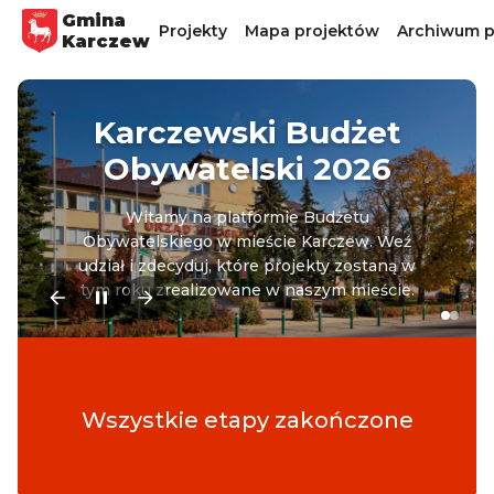
Gmina
Projekty
Mapa projektów
Archiwum p
Karczew
Karczewski Budżet
Obywatelski 2026
Witamy na platformie Budżetu
Obywatelskiego w mieście Karczew. Weź
udział i zdecyduj, które projekty zostaną w
tym roku zrealizowane w naszym mieście.
Wszystkie etapy zakończone