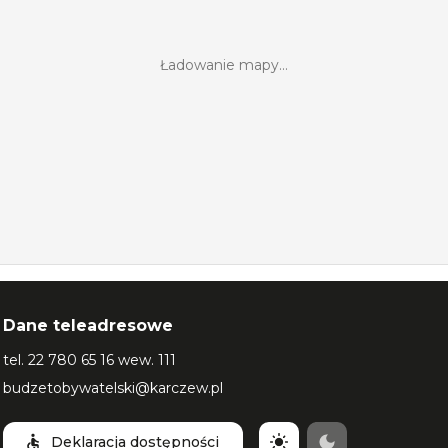
Ładowanie mapy...
Dane teleadresowe
tel.
22 780 65 16 wew. 111
budzetobywatelski@karczew.pl
Deklaracja dostępności